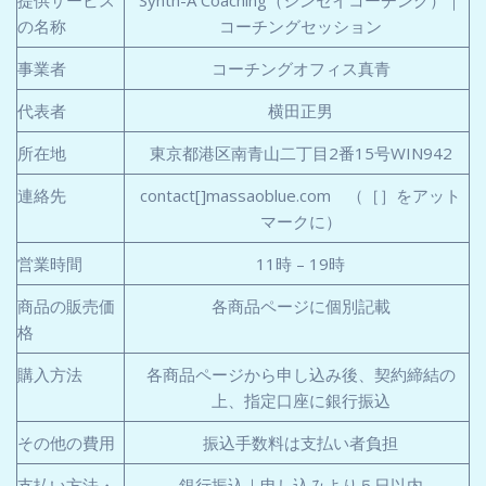
の名称
コーチングセッション
事業者
コーチングオフィス真青
代表者
横田正男
所在地
東京都港区南青山二丁目2番15号WIN942
連絡先
contact[]massaoblue.com （［］をアット
マークに）
営業時間
11時 – 19時
商品の販売価
各商品ページに個別記載
格
購入方法
各商品ページから申し込み後、契約締結の
上、指定口座に銀行振込
その他の費用
振込手数料は支払い者負担
支払い方法・
銀行振込｜申し込みより５日以内