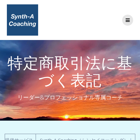
コ
ン
テ
ン
ツ
へ
ス
キ
特定商取引法に基
ッ
プ
づく表記
リーダー&プロフェッショナル専属コーチ
提供サービス
Synth-A Coaching（シンセイコーチング）｜