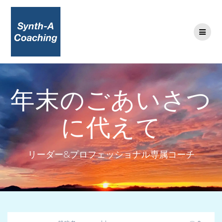
コ
ン
テ
ン
ツ
へ
ス
キ
年末のごあいさつ
ッ
プ
に代えて
リーダー&プロフェッショナル専属コーチ