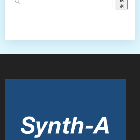
ゲ
索
ー
シ
ョ
ン