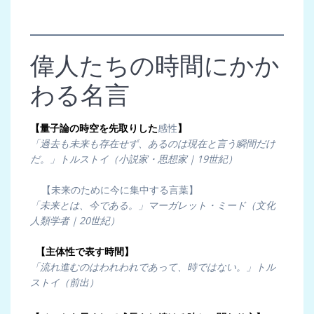
偉人たちの時間にかか
わる名言
【量子論の時空を先取りした
感性
】
「過去も未来も存在せず、あるのは現在と言う瞬間だけ
だ。」トルストイ（小説家・思想家｜19世紀）
【未来のために今に集中する言葉】
「未来とは、今である。」マーガレット・ミード（文化
人類学者｜20世紀）
【主体性で表す時間】
「流れ進むのはわれわれであって、時ではない。」トル
ストイ（前出）