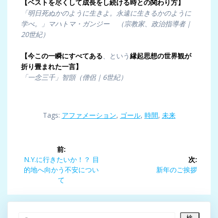
【ベストを尽くして成長をし続ける時との関わり方】
「明日死ぬかのように生きよ。永遠に生きるかのように
学べ。」マハトマ・ガンジー （宗教家、政治指導者｜
20世紀）
【
今この一瞬にすべてある
、という
縁起思想の世界観が
折り畳まれた一言】
「一念三千」智顗（僧侶｜6世紀）
Tags:
アファメーション
,
ゴール
,
時間
,
未来
投
前:
稿
前
N.Y.に行きたいか！？ 目
次:
の
次
的地へ向かう不安につい
新年のご挨拶
ナ
投
の
て
稿:
投
ビ
稿:
検