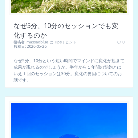
なぜ5分、10分のセッションでも変
化するのか
投稿者:
massaoblue.
に
Tips｜ヒント
0
投稿日: 2026-05-26
なぜ5分、10分という短い時間でマインドに変化が起きて
成果が現れるのでしょうか。半年から１年間の契約とは
いえ１回のセッションは30分。変化の要因についてのお
話です。