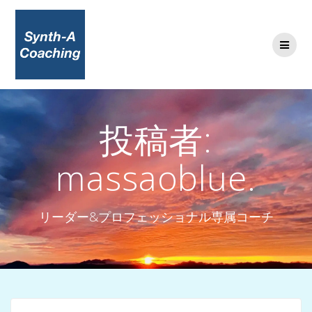
コ
ン
テ
ン
ツ
へ
ス
キ
投稿者:
ッ
プ
massaoblue.
リーダー&プロフェッショナル専属コーチ