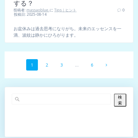
する？
投稿者:
massaoblue.
に
Tips｜ヒント
0
投稿日: 2025-08-14
お盆休みは過去思考になりがち。未来のエッセンスを一
滴、波紋は静かにひろがります。
投
固
固
固
固
1
2
3
…
6
稿
定
定
定
定
ペ
ペ
ペ
ペ
ナ
ー
ー
ー
ー
ジ
ジ
ジ
ジ
ビ
検
索
ゲ
ー
シ