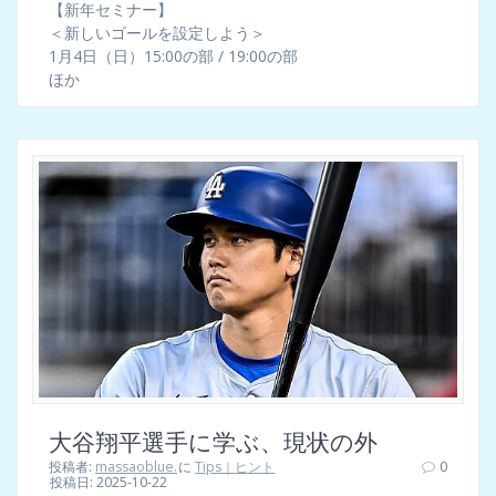
【新年セミナー】
＜新しいゴールを設定しよう＞
1月4日（日）15:00の部 / 19:00の部
ほか
大谷翔平選手に学ぶ、現状の外
投稿者:
massaoblue.
に
Tips｜ヒント
0
投稿日: 2025-10-22