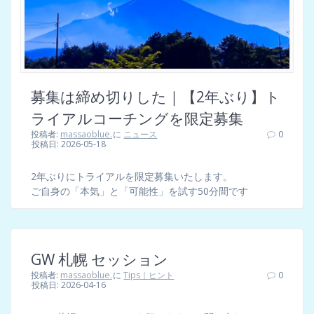
募集は締め切りした｜【2年ぶり】ト
ライアルコーチングを限定募集
投稿者:
massaoblue.
に
ニュース
0
投稿日: 2026-05-18
2年ぶりにトライアルを限定募集いたします。
ご自身の「本気」と「可能性」を試す50分間です
GW 札幌 セッション
投稿者:
massaoblue.
に
Tips｜ヒント
0
投稿日: 2026-04-16