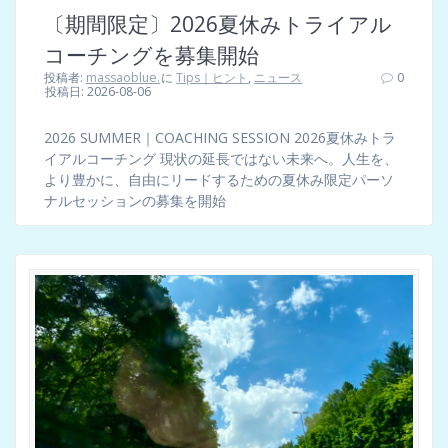
〔期間限定〕2026夏休みトライアル
コーチングを募集開始
投稿者:
massaoblue.
に
Tips｜ヒント
,
ニュース
0
投稿日: 2026-08-06
2026 SUMMER｜COACHING SESSION 2026夏休みトラ
イアルコーチング 現状の延長ではない未来へ。人生を、
より豊かに、自由にリードするための夏休み限定パーソ
ナルセッションの募集を開始