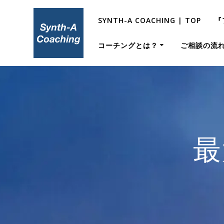
コ
ン
SYNTH-A COACHING | TOP
『
テ
ン
コーチングとは？
ご相談の流
ツ
へ
ス
キ
ッ
プ
最