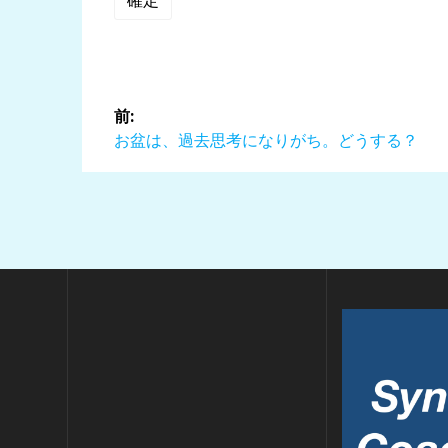
投
前:
稿
前
お盆は、過去思考になりがち。どうする？
の
ナ
投
稿:
ビ
ゲ
ー
シ
ョ