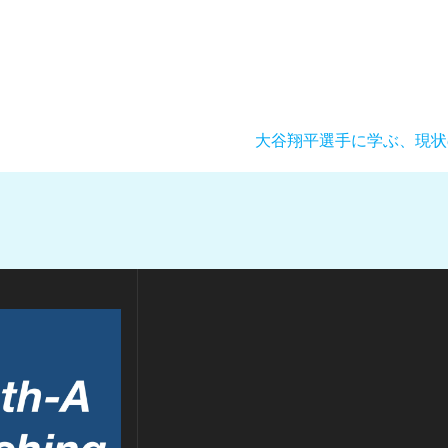
次
大谷翔平選手に学ぶ、現状
の
投
稿: