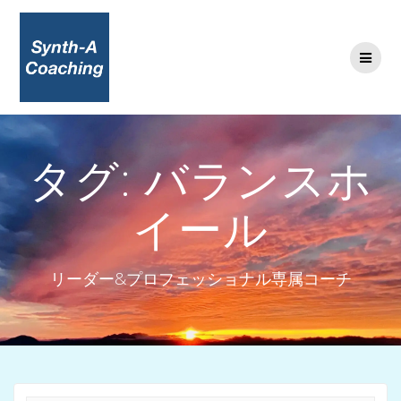
コ
ン
テ
ン
ツ
へ
ス
キ
タグ:
バランスホ
ッ
プ
イール
リーダー&プロフェッショナル専属コーチ