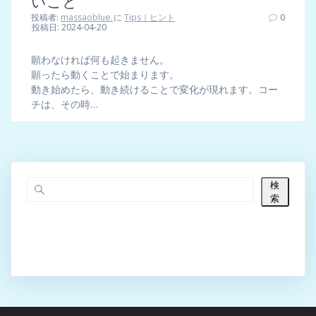
いこと
投稿者:
massaoblue.
に
Tips｜ヒント
0
投稿日: 2024-04-20
願わなければ何も起きません。
願ったら動くことで始まります。
動き始めたら、動き続けることで変化が現れます。コー
チは、その時…
検
索