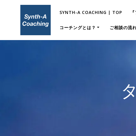
コ
ン
SYNTH-A COACHING | TOP
『
テ
ン
コーチングとは？
ご相談の流
ツ
へ
ス
キ
ッ
プ
タ