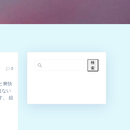
検
索
0
と爽快
はない
す。 組