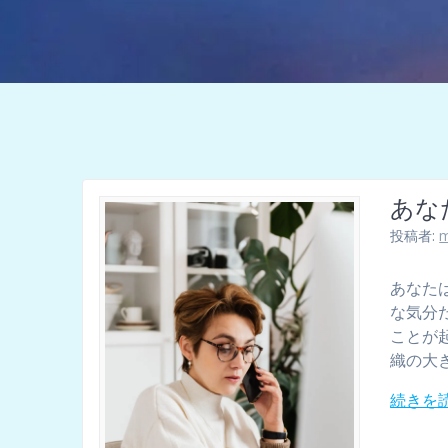
あな
投稿者:
m
あなた
な気分
ことが
織の大
続きを