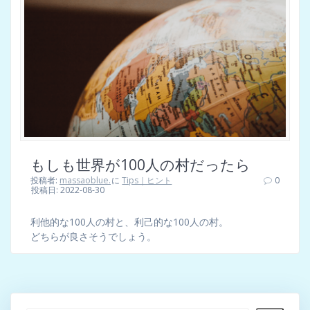
もしも世界が100人の村だったら
投稿者:
massaoblue.
に
Tips｜ヒント
0
投稿日: 2022-08-30
利他的な100人の村と、利己的な100人の村。
どちらが良さそうでしょう。