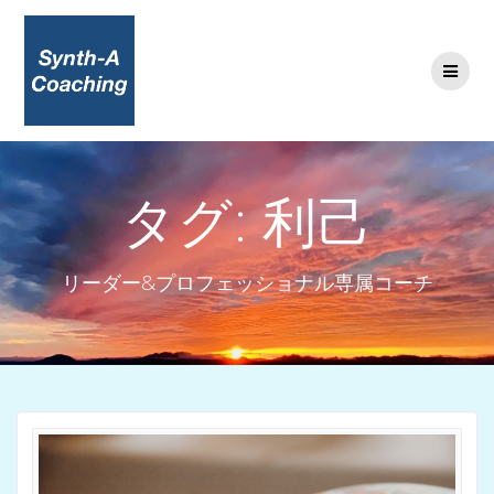
コ
ン
テ
ン
ツ
へ
ス
キ
タグ:
利己
ッ
プ
リーダー&プロフェッショナル専属コーチ