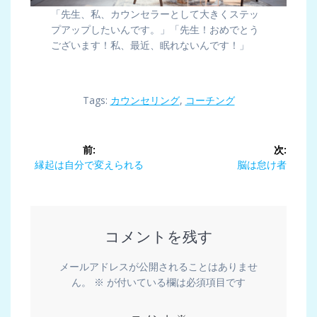
「先生、私、カウンセラーとして大きくステッ
プアップしたいんです。」「先生！おめでとう
ございます！私、最近、眠れないんです！」
Tags:
カウンセリング
,
コーチング
投
前:
次:
稿
前
次
縁起は自分で変えられる
脳は怠け者
の
の
ナ
投
投
稿:
稿:
ビ
コメントを残す
ゲ
メールアドレスが公開されることはありませ
ー
ん。
※
が付いている欄は必須項目です