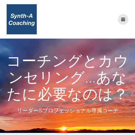
コ
ン
テ
ン
ツ
へ
ス
キ
コーチングとカウ
ッ
プ
ンセリング…あな
たに必要なのは？
リーダー&プロフェッショナル専属コーチ