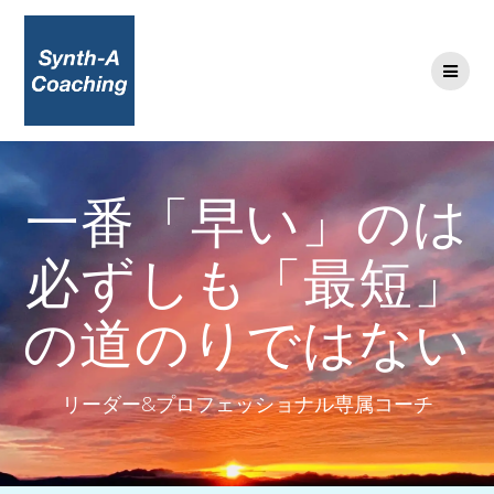
コ
ン
テ
ン
ツ
へ
ス
キ
一番「早い」のは
ッ
プ
必ずしも「最短」
の道のりではない
リーダー&プロフェッショナル専属コーチ