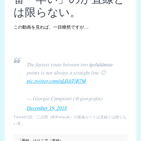
は限らない。
この動画を見れば、一目瞭然ですが….
The fastest route between two i̷p̷ ̷A̷d̷d̷r̷e̷s̷s̷
points is not always a straight line 🙂
pic.twitter.com/aLIkhTjR7M
— Giorgio Campiotti (@giorgiofox)
December 19, 2018
Tweetの訳「二点間（
IPアドレス
）の最速ルートは直線とは限らな
い笑」
「最短」はリニア（直線）。
