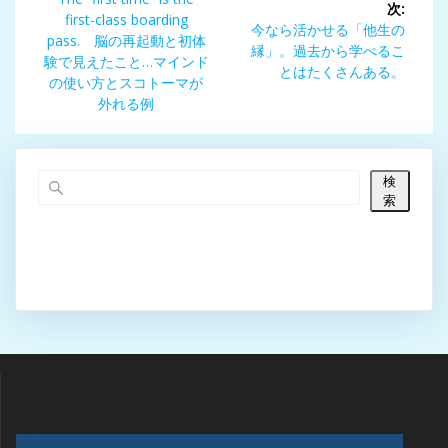
稿
次:
の
first-class boarding
次
今なら活かせる「他生の
ナ
投
pass. 脳の再起動と初体
の
縁」。過去から学べるこ
稿:
験で見えたこと…マインド
投
とはたくさんある。
ビ
の使い方とスコトーマが
稿:
外れる例
ゲ
ー
検
索
シ
ョ
ン