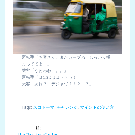
運転手「お客さん、またカーブね！しっかり捕
まっててよ！」
乗客「うわわわ。。。」
運転手「ははははは〜〜っ！」
乗客「あれ？！デジャヴ？！？！？」
Tags:
スコトーマ
,
チャレンジ
,
マインドの使い方
投
前:
前
The “first time” is the