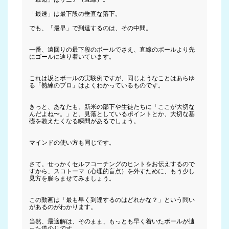
「最速」は最下段の垂直な落下。

でも、「最早」で到達するのは、その中間。

一番、遠回りの最下段のボールでさえ、直線のボールより先
にゴールに辿り着いています。

これは坂とボールの実験例ですが、同じようなことはあらゆ
る「熟練のプロ」はよくわかっているものです。

きっと、あなたも、新米の部下や生徒たちに「ここが大切な
んだよね〜。」と、見落としているポイントとか、大切な基
礎を教えたくなる瞬間があるでしょう。

マインドの使い方も同じです。

さて。せっかくセルフコーチングのヒントをお伝えするので
すから、スコトーマ（心理的盲点）を外すために、もう少し
見方を膨らませてみましょう。

この動画は「最も早く到達するのはどれかな？」という問い
があるのがわかります。

当然、最適解は、そのまま、もっとも早く着いたボールが辿
った道のりです。
