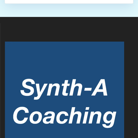
シ
ョ
ン