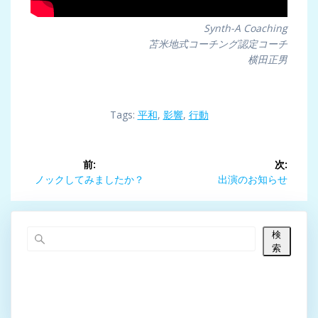
Synth-A Coaching
苫米地式コーチング認定コーチ
横田正男
Tags:
平和
,
影響
,
行動
投
前:
次:
稿
前
次
ノックしてみましたか？
出演のお知らせ
の
の
ナ
投
投
稿:
稿:
検
ビ
索
ゲ
ー