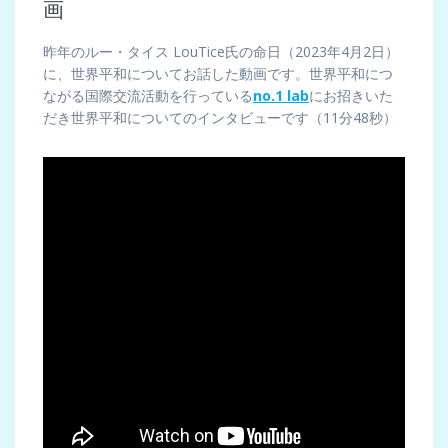
画
昨年のルー・タイス LouTice氏の命日（2023年4月2日）
に、世界平和についてお話した動画です。世界平和につ
ながる国際交流活動を行っている
no.1 lab
にお招きいた
だき世界平和についてのインタビューです（11分48秒）