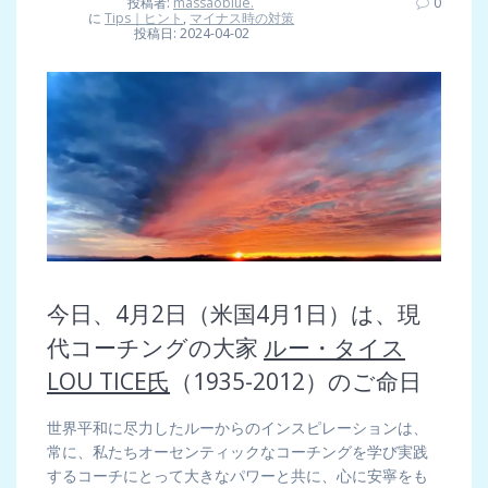
投稿者:
massaoblue.
0
に
Tips｜ヒント
,
マイナス時の対策
投稿日: 2024-04-02
今日、4月2日（米国4月1日）は、現
代コーチングの大家
ルー・タイス
LOU TICE氏
（1935-2012）のご命日
世界平和に尽力したルーからのインスピレーションは、
常に、私たちオーセンティックなコーチングを学び実践
するコーチにとって大きなパワーと共に、心に安寧をも