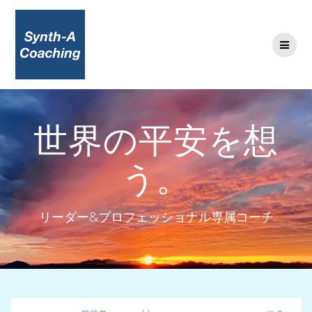
コ
ン
テ
ン
ツ
へ
ス
キ
世界の平安を想
ッ
プ
う。
リーダー&プロフェッショナル専属コーチ