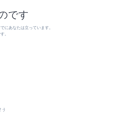
のです
前でにあなたは立っています。
です。
まう