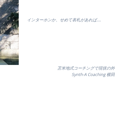
インターホンか、せめて表札があれば….
苫米地式コーチングで現状の外
Synth-A Coaching 