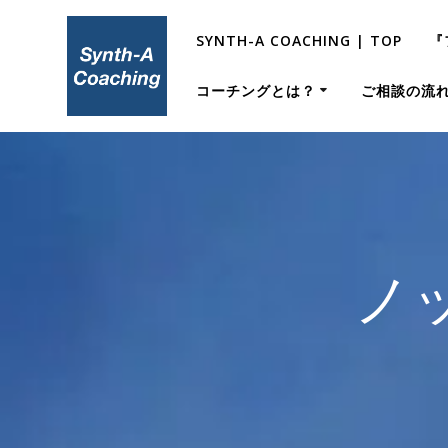
コ
ン
SYNTH-A COACHING | TOP
『
テ
ン
コーチングとは？
ご相談の流
ツ
へ
ス
キ
ッ
プ
ノ