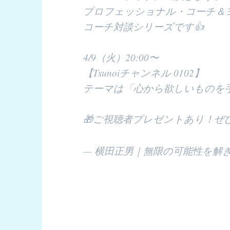
プロフェッショナル・コーチ＆
コーチ対談シリーズです👍
4/9（火）20:00〜
【Tsunoiチャンネル 0102】
テーマは「心から欲しいものを
🎁ご視聴者プレゼントあり！ぜ
— 横田正男｜無限の可能性を解き放つコ