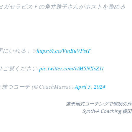
ヨガセラピストの角井雅子さんがホストを務める
手にいれる」✨
https://t.co/VtnBuVPstT
ひご覧ください
pic.twitter.com/vtM5NXsZ1t
ーチ (@CoachMassao)
April 5, 2024
苫米地式コーチングで現状の外
Synth-A Coaching 