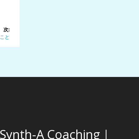
次:
こと
Synth-A Coaching｜