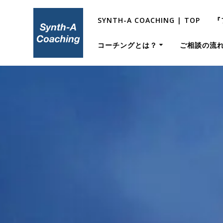
コ
ン
SYNTH-A COACHING | TOP
『
テ
ン
コーチングとは？
ご相談の流
ツ
へ
ス
キ
ッ
プ