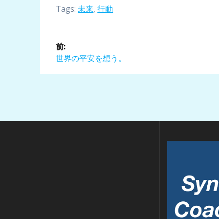
Tags:
未来
,
行動
投
前:
稿
前
世界の平安を想う。
の
ナ
投
稿:
ビ
ゲ
ー
シ
ョ