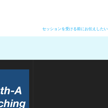
次
セッションを受ける前にお伝えしたい
の
投
稿: