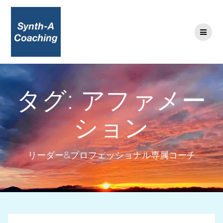
コ
ン
テ
ン
ツ
へ
ス
キ
タグ:
アファメー
ッ
プ
ション
リーダー&プロフェッショナル専属コーチ