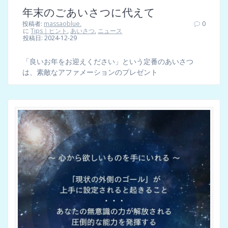
年末のごあいさつに代えて
投稿者:
massaoblue.
0
に
Tips｜ヒント
,
あいさつ
,
ニュース
投稿日: 2024-12-29
「良いお年をお迎えください」という定番のあいさつ
は、素敵なアファメーションのプレゼント