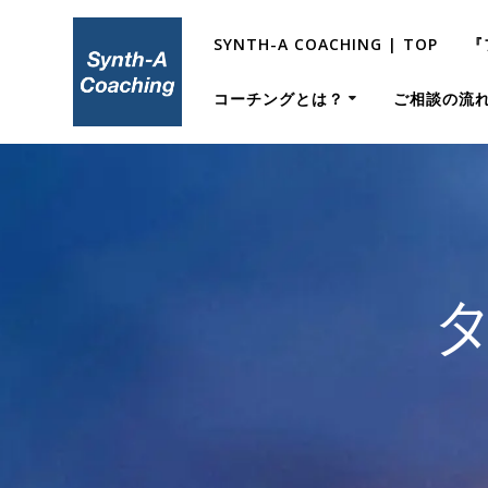
コ
ン
SYNTH-A COACHING | TOP
『
テ
ン
コーチングとは？
ご相談の流
ツ
へ
ス
キ
ッ
プ
タ