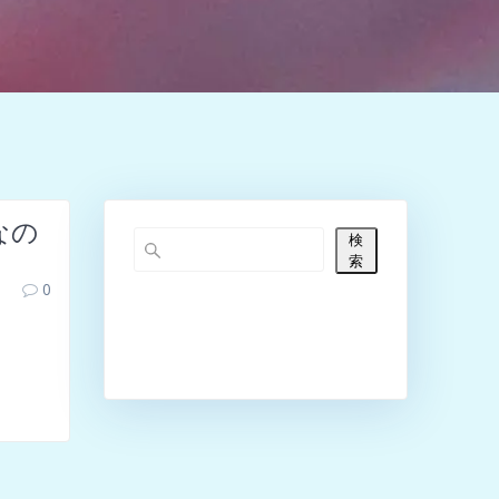
なの
検
索
0