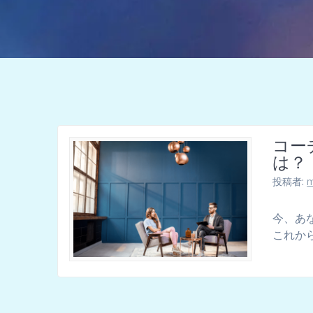
コー
は？
投稿者:
m
今、あ
これか