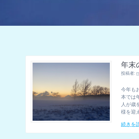
年末
投稿者:
m
今年も
本では
人が歳
様を迎
続きを