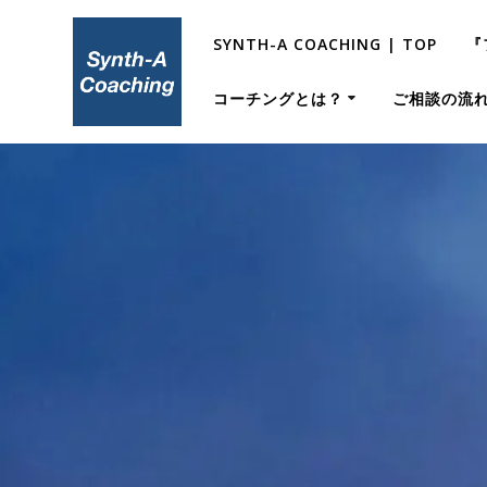
コ
ン
SYNTH-A COACHING | TOP
『
テ
ン
コーチングとは？
ご相談の流
ツ
へ
ス
キ
ッ
プ