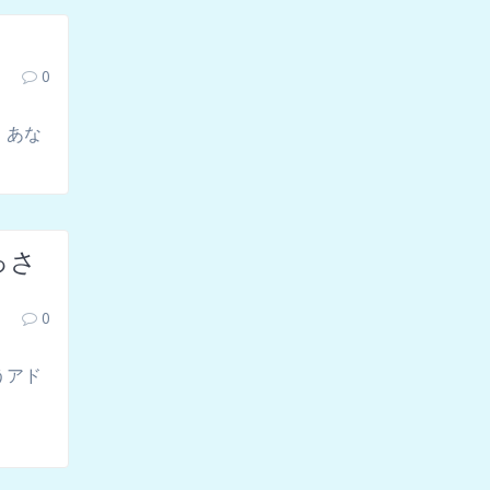
0
、あな
っさ
0
うアド