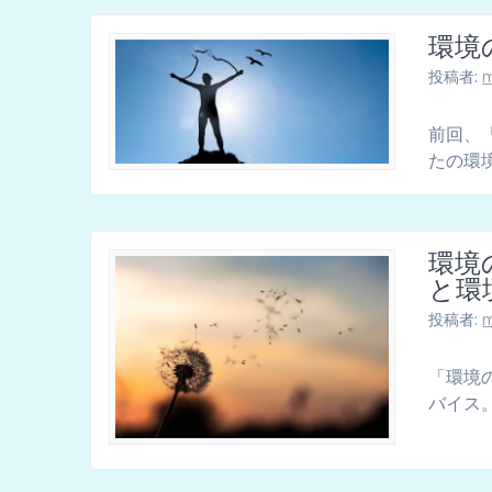
環境
投稿者:
m
前回、
たの環
環境
と環
投稿者:
m
「環境
バイス