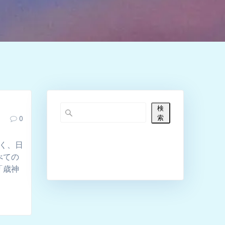
検
索
0
古く、日
べての
「歳神